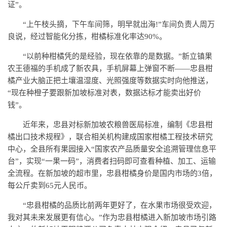
证”。
“上午枝头摘，下午车间筛，明早就出海!”车间负责人周万
良说，经过智能化分拣，柑橘标准化率达90%。
“以前种柑橘凭的是经验，现在依靠的是数据。”新立镇果
农王德福的手机成了新农具，手机屏幕上弹窗不断——忠县柑
橘产业大脑正把土壤温湿度、光照强度等数据实时向他推送，
“现在种橙子要跟新加坡标准对表，数据达标才能卖出好价
钱”。
近年来，忠县对标新加坡农粮兽医局标准，编制《忠县柑
橘出口技术规程》，联合相关机构建成国家柑橘工程技术研究
中心，全县所有果园接入“国家农产品质量安全追溯管理信息平
台”，实现“一果一码”，消费者扫码即可查看种植、加工、运输
全流程。在新加坡的超市里，忠县柑橘身价是国内市场的3倍，
每公斤卖到65元人民币。
“忠县柑橘的品质比前两年更好了，在水果市场很受欢迎，
我对其未来发展更有信心。”作为忠县柑橘进入新加坡市场引路