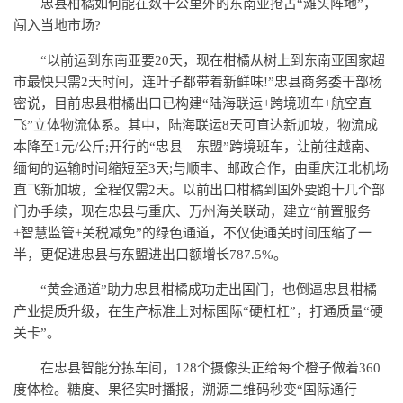
忠县柑橘如何能在数千公里外的东南亚抢占“滩头阵地”，
闯入当地市场?
“以前运到东南亚要20天，现在柑橘从树上到东南亚国家超
市最快只需2天时间，连叶子都带着新鲜味!”忠县商务委干部杨
密说，目前忠县柑橘出口已构建“陆海联运+跨境班车+航空直
飞”立体物流体系。其中，陆海联运8天可直达新加坡，物流成
本降至1元/公斤;开行的“忠县—东盟”跨境班车，让前往越南、
缅甸的运输时间缩短至3天;与顺丰、邮政合作，由重庆江北机场
直飞新加坡，全程仅需2天。以前出口柑橘到国外要跑十几个部
门办手续，现在忠县与重庆、万州海关联动，建立“前置服务
+智慧监管+关税减免”的绿色通道，不仅使通关时间压缩了一
半，更促进忠县与东盟进出口额增长787.5%。
“黄金通道”助力忠县柑橘成功走出国门，也倒逼忠县柑橘
产业提质升级，在生产标准上对标国际“硬杠杠”，打通质量“硬
关卡”。
在忠县智能分拣车间，128个摄像头正给每个橙子做着360
度体检。糖度、果径实时播报，溯源二维码秒变“国际通行