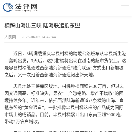
横跨山海出三峡 陆海联运抵东盟
人民网 2025-06-05 14:47:44
近日，5辆满载重庆忠县柑橘的跨境公路班车从忠县新生港
口轰鸣出发，3天后，这批柑橘将出现在越南的超市货架上。这
是忠县柑橘继通过西部陆海新通道“陆海联运”方式出口新加坡
之后，又一次沿着西部陆海新通道闯出新天地。
忠县地处三峡库区腹地，柑橘种植面积达36万亩，但过去
因交通闭塞、标准缺失，果农“丰产愁销路、增产不增收”的困
境持续多年。近年来，依托西部陆海新通道这条横跨山海、直
抵东盟的“黄金通道”，一批批像忠县柑橘这样的产品成为国际
市场上的畅销品。目前，忠县柑橘累计出口东南亚超7000吨，
带动2万农户增收。