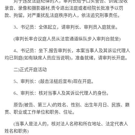
对于违反法庭纪律的人，审判长给予口头警告、训诫;没收
录音、录像和摄影器材,责令退出法庭或者经院长批准予以罚
款、拘留。对严重扰乱法庭秩序的人，依法追究刑事责任。
3、书记员：全体起立，请审判长、审判员入庭就坐。
(审判长率合议庭人员从法官通道纵队步入审判台就坐)
4、书记员：坐下,报告审判长，本案当事人及其诉讼代理人
均已到庭(如有缺席人员应当说明)，准备就绪，请审判长开庭。
二)正式开庭活动
5、审判长：(敲击法槌后宣布)现在开庭。
6、审判长：核对当事人及其诉讼代理人的身份。
原告(被告、第三人)的姓名、性别、出生年月日、民族、籍
贯、职业或工作单位和职务、住址。
(当事人是法人的，核对法人名称和所在地址、法定代表人
姓名和职务)