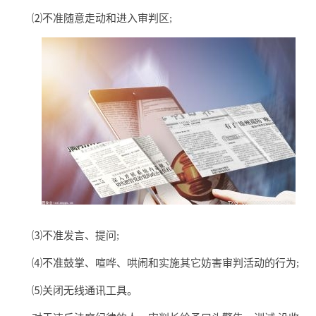
⑵不准随意走动和进入审判区;
⑶不准发言、提问;
⑷不准鼓掌、喧哗、哄闹和实施其它妨害审判活动的行为;
⑸关闭无线通讯工具。