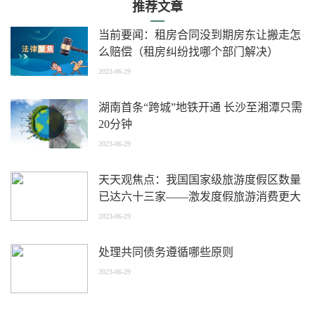
推荐文章
当前要闻：租房合同没到期房东让搬走怎
么赔偿（租房纠纷找哪个部门解决）
2023-06-29
湖南首条“跨城”地铁开通 长沙至湘潭只需
20分钟
2023-06-29
天天观焦点：我国国家级旅游度假区数量
已达六十三家——激发度假旅游消费更大
潜力
2023-06-29
处理共同债务遵循哪些原则
2023-06-29